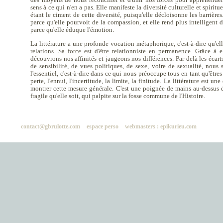
sens à ce qui n'en a pas. Elle manifeste la diversité culturelle et spiritu
étant le ciment de cette diversité, puisqu'elle décloisonne les barrières
parce qu'elle pourvoit de la compassion, et elle rend plus intelligent
parce qu'elle éduque l'émotion.
La littérature a une profonde vocation métaphorique, c'est-à-dire qu'ell
relations. Sa force est d'être relationniste en permanence. Grâce à e
découvrons nos affinités et jaugeons nos différences. Par-delà les écart
de sensibilité, de vues politiques, de sexe, voire de sexualité, nou
l'essentiel, c'est-à-dire dans ce qui nous préoccupe tous en tant qu'êtres
perte, l'ennui, l'incertitude, la limite, la finitude. La littérature est u
montrer cette mesure générale. C'est une poignée de mains au-dessus d
fragile qu'elle soit, qui palpite sur la fosse commune de l'Histoire.
contact@gbrulotte.com
espace perso
webmasters : epikurieu.com