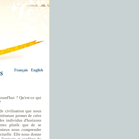
s
Français
English
jourd'hui ? Qu'est-ce qui
?
t de civilisation que nous
littérature permet de créer
 des individus d'horizons
utres plutôt que de se
e mieux nous comprendre
actuelle. Elle nous donne
l'univers et conférer du