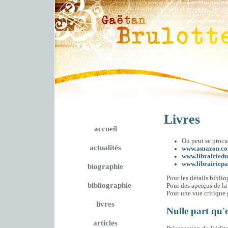
Livres
accueil
On peut se procur
actualités
www.amazon.c
www.librairiedu
www.librairiep
biographie
Pour les détails bibli
bibliographie
Pour des aperçus de la 
Pour une vue critique g
livres
Nulle part qu'
articles