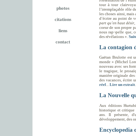
Présentation de l’édit
tour à tour clairvoya
photos
l’irremplaçable rôle de
les choses ainsi, mais 
d’écrire au point de v
citations
part qu’en haut désir
,
coeur de son propre par
liens
nous rap¬pelle que, co
des révélations ».
Suit
contact
La contagion d
Gaëtan Brulotte est u
monde » (Michel Lord,
nouveau avec ses forme
le tragique, le prosaï
manière originale des 
des vacances, écrire un
réel
...
Lire un extrait
.
La Nouvelle q
Aux éditions Hurtub
historique et critiqu
ans. Il présente, d
développement, des or
Encyclopedia o