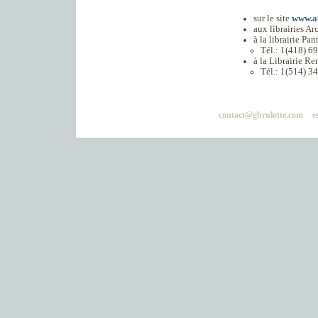
sur le site
www.a
aux librairies A
à la librairie P
Tél.: 1(418) 6
à la Librairie 
Tél.: 1(514) 3
contact@gbrulotte.com
e