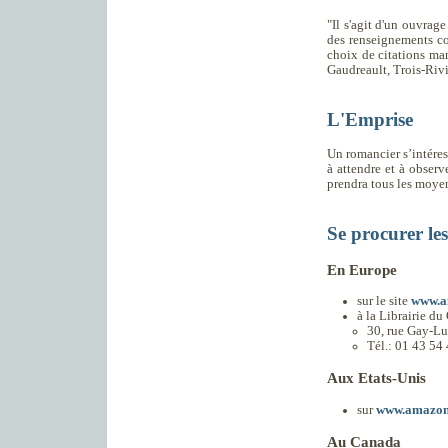
"Il s'agit d'un ouvrag
des renseignements co
choix de citations mar
Gaudreault, Trois-Riv
L'Emprise
Un romancier s’intéres
à attendre et à observe
prendra tous les moyen
Se procurer le
En Europe
sur le site
www.a
à la Librairie du
30, rue Gay-Lu
Tél.: 01 43 54 
Aux Etats-Unis
sur
www.amazo
Au Canada